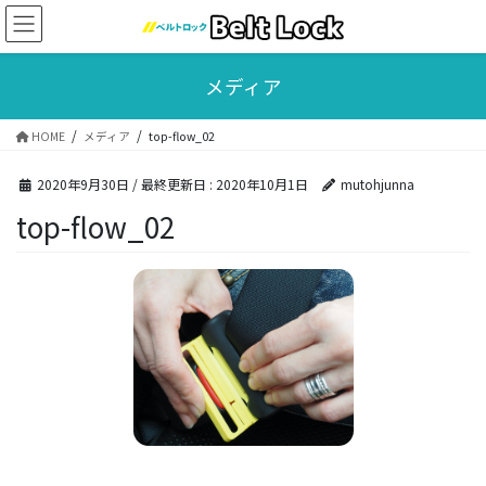
コ
ナ
ン
ビ
テ
ゲ
ン
ー
メディア
ツ
シ
に
ョ
HOME
メディア
top-flow_02
移
ン
動
に
2020年9月30日
/ 最終更新日 :
2020年10月1日
mutohjunna
移
動
top-flow_02