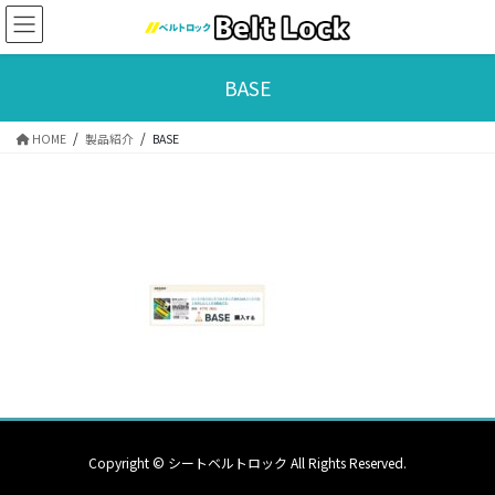
コ
ナ
ン
ビ
テ
ゲ
ン
ー
BASE
ツ
シ
に
ョ
HOME
製品紹介
BASE
移
ン
動
に
移
動
Copyright © シートベルトロック All Rights Reserved.